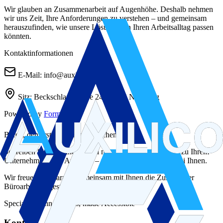
Wir glauben an Zusammenarbeit auf Augenhöhe. Deshalb nehmen
wir uns Zeit, Ihre Anforderungen zu verstehen – und gemeinsam
herauszufinden, wie unsere Lösungen in Ihren Arbeitsalltag passen
könnten.
Kontaktinformationen
E-Mail: info@auxilico.de
Sitz: Beckschlagergasse 24, 90403 Nürnberg
Powered by
FormAux
Bereit, den ersten Schritt zu machen?
Schreiben Sie uns eine E-Mail mit ein paar kurzen Infos zu Ihrem
Unternehmen oder Anliegen – wir melden uns zeitnah bei Ihnen.
Wir freuen uns darauf, gemeinsam mit Ihnen die Zukunft der
Büroarbeit zu gestalten.
Specialized Innovations, made Accessible
Kontakt