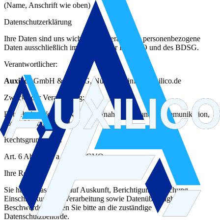
(Name, Anschrift wie oben)
Datenschutzerklärung
Ihre Daten sind uns wichtig. Wir verarbeiten personenbezogene
Daten ausschließlich im Rahmen der DSGVO und des BDSG.
Verantwortlicher:
Auxilico
GmbH & Co. KG, Nürnberg, info@auxilico.de
Zwecke der Verarbeitung:
Betrieb der Website, Kontaktaufnahme & Kundenkommunikation,
sowie Vertragsabwicklung
Rechtsgrundlagen:
Art. 6 Abs. 1 lit. a, b, f DSGVO
Ihre Rechte:
Sie haben das Recht auf Auskunft, Berichtigung, Löschung,
Einschränkung der Verarbeitung sowie Datenübertragbarkeit.
Beschwerden richten Sie bitte an die zuständige
Datenschutzbehörde.